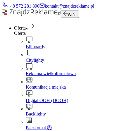
+48 572 281 890
kontakt@znajdzreklame.pl
Wróc
Oferta
Oferta
Billboardy
Citylighty
Reklama wielkoformatowa
Komunikacja miejska
Digital OOH (DOOH)
Backlighty
Paczkomat Ⓡ