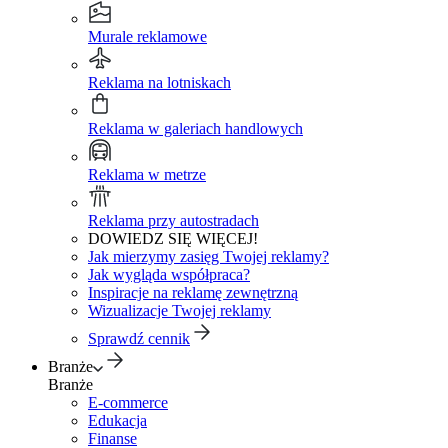
Murale reklamowe
Reklama na lotniskach
Reklama w galeriach handlowych
Reklama w metrze
Reklama przy autostradach
DOWIEDZ SIĘ WIĘCEJ!
Jak mierzymy zasięg Twojej reklamy?
Jak wygląda współpraca?
Inspiracje na reklamę zewnętrzną
Wizualizacje Twojej reklamy
Sprawdź cennik
Branże
Branże
E-commerce
Edukacja
Finanse