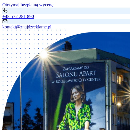
Otrzymaj bezpłatną wycenę
+48 572 281 890
kontakt@znajdzreklame.pl