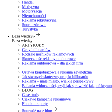
Handel
Medycyna
Motoryzacja
Nieruchomości
Reklama rekrutacyjna
Sport i zdrowie
Turystyka
Baza wiedzy
Baza wiedzy
ARTYKUŁY
Ceny billboardów
Rodzaje nośników reklamowych
Skuteczność reklamy outdoorowej
Reklama outdoorowa – dla jakich firm
Ustawa krajobrazowa a reklama zewnętrzna
Jak stworzyć skuteczny projekt billboardu
Reklama – małe miasto, wielkie perspektywy
Badania widoczności, czyli jak sprawdzić jaką efektywno
BLOG
Case study
Ciekawe kampanie reklamowe
Ebooki i raporty
Sprawdź nasz blog