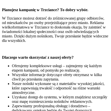
Planujesz kampanię w Trzciance? To dobry wybór.
W Trzciance możesz dotrzeć do zróżnicowanej grupy odbiorców,
od mieszkańców po osoby przejeżdżające przez miasto. Reklama
wielkoformatowa w Trzciance to doskonała okazja, by zaistnieć w
świadomości lokalnej społeczności oraz osób odwiedzających
miasto. Dzięki dużym nośnikom, Twoje przesłanie będzie widoczne
dla wszystkich.
Dlaczego warto skorzystać z naszej oferty?
Oferujemy kompleksowe usługi – zajmujemy się każdym
etapem kampanii, od pomysłu po realizację.
Wszystkie informacje dotyczące oferty otrzymasz w kilka
chwil po przesłaniu zapytania.
Nasze nośniki wykonane są z materiałów wysokiej jakości,
które zapewniają trwałość i odporność na różne warunki
atmosferyczne.
Uzyskasz dostęp do systemu, w którym znajdziesz szczegóły
oraz mapę rozmieszczenia nośników reklamowych.
Zapewniamy profesjonalną obsługę i doradztwo –
dedykowany opiekun będzie do Twojej dyspozycji.