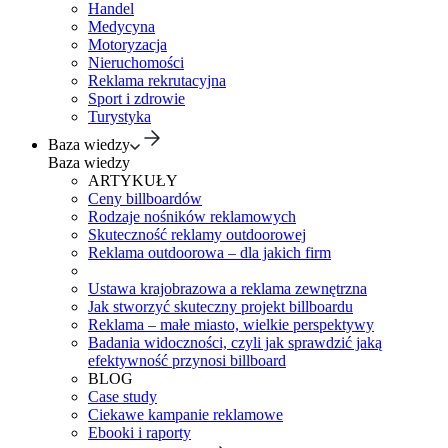
Handel
Medycyna
Motoryzacja
Nieruchomości
Reklama rekrutacyjna
Sport i zdrowie
Turystyka
Baza wiedzy
Baza wiedzy
ARTYKUŁY
Ceny billboardów
Rodzaje nośników reklamowych
Skuteczność reklamy outdoorowej
Reklama outdoorowa – dla jakich firm
Ustawa krajobrazowa a reklama zewnętrzna
Jak stworzyć skuteczny projekt billboardu
Reklama – małe miasto, wielkie perspektywy
Badania widoczności, czyli jak sprawdzić jaką
efektywność przynosi billboard
BLOG
Case study
Ciekawe kampanie reklamowe
Ebooki i raporty