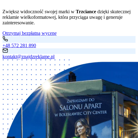
Zwiększ widoczność swojej marki w
Trzciance
dzięki skutecznej
reklamie wielkoformatowej, która przyciąga uwagę i generuje
zainteresowanie.
Otrzymaj bezpłatną wycenę
+48 572 281 890
kontakt@znajdzreklame.pl