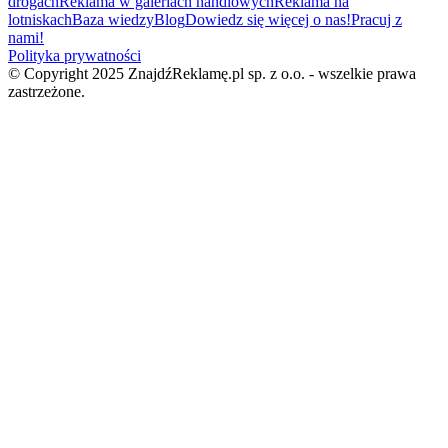
drogach
Reklama w galeriach handlowych
Reklama na
lotniskach
Baza wiedzy
Blog
Dowiedz się więcej o nas!
Pracuj z
nami!
Polityka prywatności
© Copyright 2025 ZnajdźReklamę.pl sp. z o.o. - wszelkie prawa
zastrzeżone.