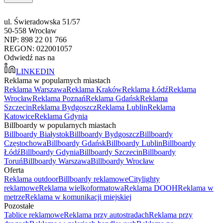
ul. Świeradowska 51/57
50-558 Wrocław
NIP: 898 22 01 766
REGON: 022001057
Odwiedź nas na
LINKEDIN
Reklama w popularnych miastach
Reklama Warszawa
Reklama Kraków
Reklama Łódź
Reklama
Wrocław
Reklama Poznań
Reklama Gdańsk
Reklama
Szczecin
Reklama Bydgoszcz
Reklama Lublin
Reklama
Katowice
Reklama Gdynia
Billboardy w popularnych miastach
Billboardy Białystok
Billboardy Bydgoszcz
Billboardy
Częstochowa
Billboardy Gdańsk
Billboardy Lublin
Billboardy
Łódź
Billboardy Gdynia
Billboardy Szczecin
Billboardy
Toruń
Billboardy Warszawa
Billboardy Wrocław
Oferta
Reklama outdoor
Billboardy reklamowe
Citylighty
reklamowe
Reklama wielkoformatowa
Reklama DOOH
Reklama w
metrze
Reklama w komunikacji miejskiej
Pozostałe
Tablice reklamowe
Reklama przy autostradach
Reklama przy