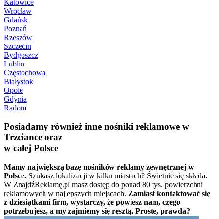
Katowice
Wrocław
Gdańsk
Poznań
Rzeszów
Szczecin
Bydgoszcz
Lublin
Częstochowa
Białystok
Opole
Gdynia
Radom
Posiadamy również inne nośniki reklamowe w
Trzciance oraz
w całej Polsce
Mamy największą bazę nośników reklamy zewnętrznej w
Polsce.
Szukasz lokalizacji w kilku miastach? Świetnie się składa.
W ZnajdźReklamę.pl masz dostęp do ponad 80 tys. powierzchni
reklamowych w najlepszych miejscach.
Zamiast kontaktować się
z dziesiątkami firm, wystarczy, że powiesz nam, czego
potrzebujesz, a my zajmiemy się resztą. Proste, prawda?