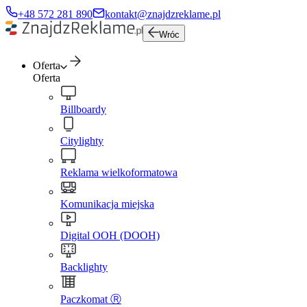
+48 572 281 890
kontakt@znajdzreklame.pl
Wróc
Oferta
Oferta
Billboardy
Citylighty
Reklama wielkoformatowa
Komunikacja miejska
Digital OOH (DOOH)
Backlighty
Paczkomat Ⓡ