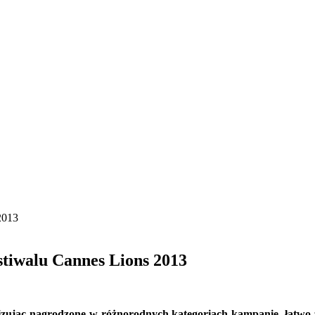
2013
tiwalu Cannes Lions 2013
izując nagrodzone w różnorodnych kategoriach kampanie, łatwo z