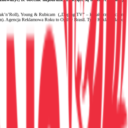
Rak’n’Roll), Young & Rubicam („Doping TV” – kanał przeznaczony
czem). Agencja Reklamowa Roku to Ogilvy Brasil. Tytuł Reklamodawcy