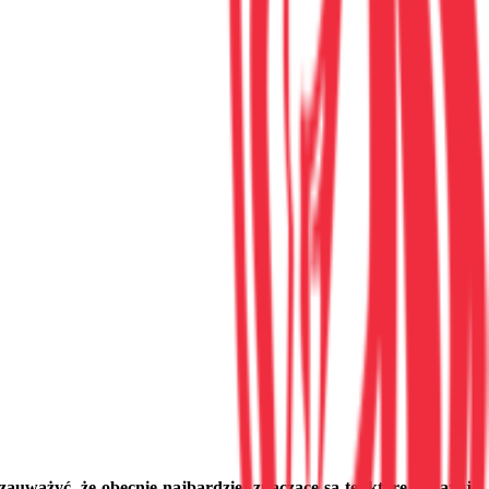
auważyć, że obecnie najbardziej znaczące są te, które angażują