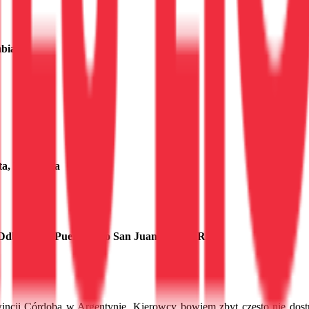
bia
, Indonezja
 Latina Puerto Rico San Juan, Puerto Rico
ji Córdoba w Argentynie. Kierowcy bowiem zbyt często nie dostrz