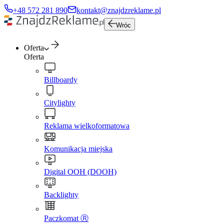
+48 572 281 890
kontakt@znajdzreklame.pl
Wróc
Oferta
Oferta
Billboardy
Citylighty
Reklama wielkoformatowa
Komunikacja miejska
Digital OOH (DOOH)
Backlighty
Paczkomat Ⓡ