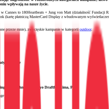
niu wpływają na nasze życie.
w Cannes to 180Heartbeats + Jung von Matt (działalność Fundacji 
le Bank (kartę płatniczą MasterCard Display z wbudowanym wyświetla
brane przeze mnie), zwycięskie kampanie w kategorii
outdoor
.
aty Arabskie
 and Technology, Mayo Draftfcb Lima, Peru
ge’u.