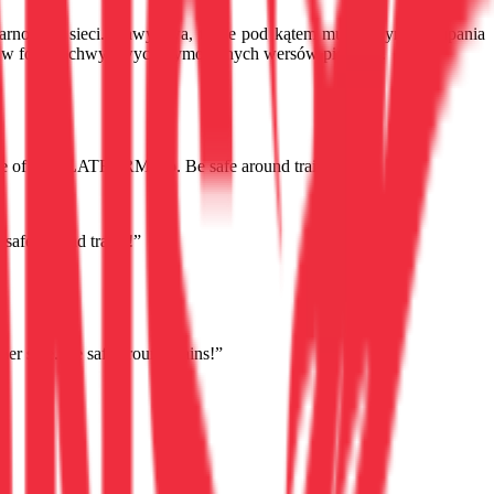
larność w sieci. Chwytliwa, także pod kątem muzycznym, kampania
– w formie chwytliwych, rymowanych wersów piosenki.
ge of the PLATFORM too. Be safe around trains!”
afe around trains!”
er side. Be safe around trains!”