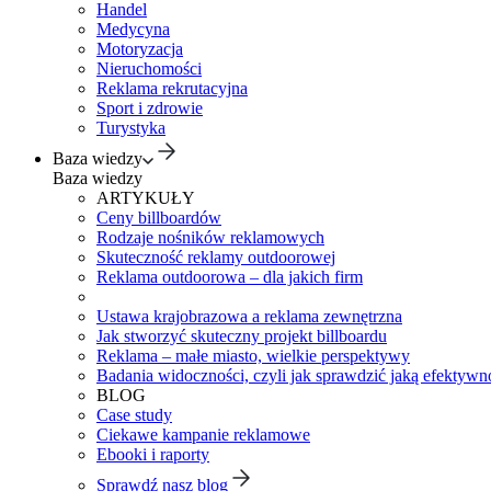
Handel
Medycyna
Motoryzacja
Nieruchomości
Reklama rekrutacyjna
Sport i zdrowie
Turystyka
Baza wiedzy
Baza wiedzy
ARTYKUŁY
Ceny billboardów
Rodzaje nośników reklamowych
Skuteczność reklamy outdoorowej
Reklama outdoorowa – dla jakich firm
Ustawa krajobrazowa a reklama zewnętrzna
Jak stworzyć skuteczny projekt billboardu
Reklama – małe miasto, wielkie perspektywy
Badania widoczności, czyli jak sprawdzić jaką efektywno
BLOG
Case study
Ciekawe kampanie reklamowe
Ebooki i raporty
Sprawdź nasz blog