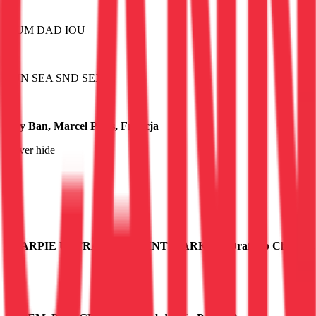
MUM DAD IOU
SUN SEA SND SEX
Ray Ban, Marcel Paris, Francja
Never hide
SHARPIE ULTRA FINE POINT MARKER, Draftfcb Chicago,