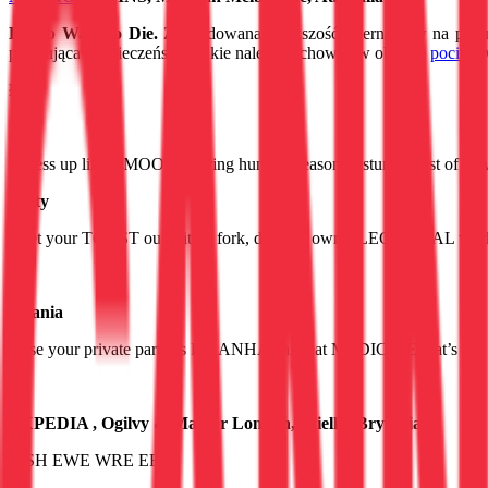
Dumb Ways to Die.
Zdecydowana większość internautów na pewno 
promująca bezpieczeństwo jakie należy zachować w obrębie
pociąg
ó
Łoś
„Dress up like a MOOSE during hunting season, disturb a nest of 
Tosty
„Get your TOAST out with a fork, do your own ELECTRICAL work,
Pirania
„Use your private parts as PIRANHA bait, eat MEDICINE that’s out of 
EXPEDIA , Ogilvy & Mather London, Wielka Brytania
WSH EWE WRE ERE