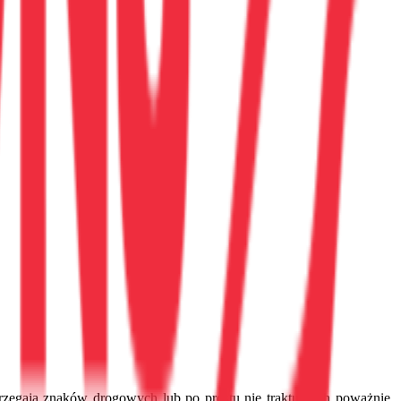
egają znaków drogowych lub po prostu nie traktują ich poważnie.