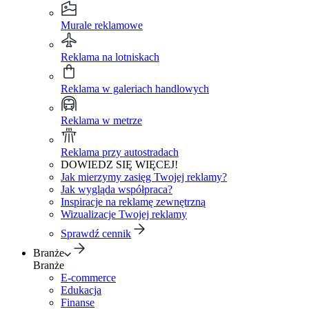
Murale reklamowe
Reklama na lotniskach
Reklama w galeriach handlowych
Reklama w metrze
Reklama przy autostradach
DOWIEDZ SIĘ WIĘCEJ!
Jak mierzymy zasięg Twojej reklamy?
Jak wygląda współpraca?
Inspiracje na reklamę zewnętrzną
Wizualizacje Twojej reklamy
Sprawdź cennik
Branże
Branże
E-commerce
Edukacja
Finanse