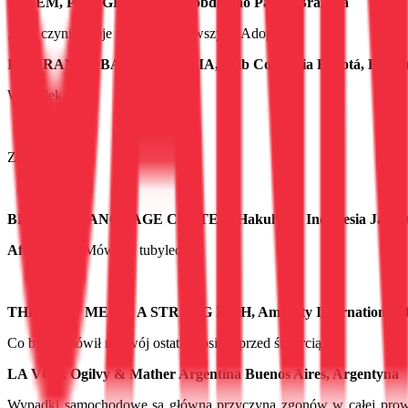
EFFEM, PEDIGREE, Almapbbdo São Paulo, Brazylia
„Pies czyni Twoje życie szczęśliwszym. Adoptuj”
INSURANCE BANCOLOMBIA, Ddb Colombia Bogotá, Kolum
Wypadek
Złodziej
BERLITZ LANGUAGE CENTER, Hakuhodo Indonesia Jakarta
Afrochina
, „Mów jak tubylec”
THE LAST MEAL: A STRONG DISH, Amnesty International, Ddb
Co byś zamówił na swój ostatni posiłek przed śmiercią?
LA VOZ, Ogilvy & Mather Argentina Buenos Aires, Argentyna
Wypadki samochodowe są główną przyczyną zgonów w całej prowinc