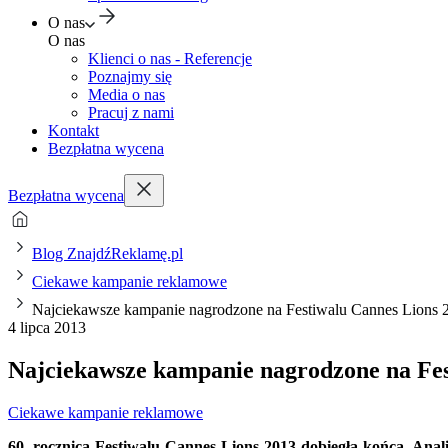
O nas
O nas
Klienci o nas - Referencje
Poznajmy się
Media o nas
Pracuj z nami
Kontakt
Bezpłatna wycena
Bezpłatna wycena
Blog ZnajdźReklamę.pl
Ciekawe kampanie reklamowe
Najciekawsze kampanie nagrodzone na Festiwalu Cannes Lions 
4 lipca 2013
Najciekawsze kampanie nagrodzone na Fes
Ciekawe kampanie reklamowe
60. rocznica Festiwalu Cannes Lions 2013 dobiegła końca. Anal