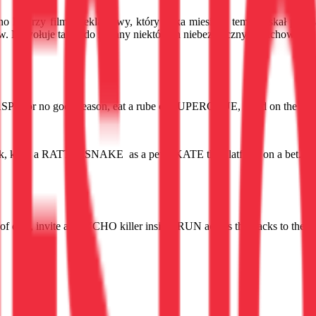
kojarzy filmik reklamowy, który kilka miesięcy temu zyskał popu
w. Nawołuje także do zmiany niektórych niebezpiecznych zachowań 
WASPS for no good reason, eat a rube of SUPERGLUE, stand on the ed
 keep a RATTLESNAKE as a pet, SKATE the platform on a bet. Be s
date, invite a PSYCHO killer inside, RUN across the tracks to the oth