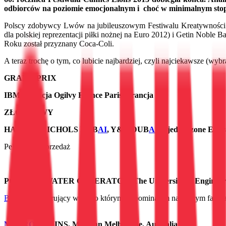
odbiorców na poziomie emocjonalnym i choć w minimalnym stop
Polscy zdobywcy Lwów na jubileuszowym Festiwalu Kreatywności 
dla polskiej reprezentacji piłki nożnej na Euro 2012) i Getin Nob
Roku został przyznany Coca-Coli.
A teraz trochę o tym, co lubicie najbardziej, czyli najciekawsze (wy
GRAND PRIX
IBM, Agencja Ogilvy France Paris, Francja
ZŁOTE LWY
HARVEY NICHOLS DUB
AI
, Y&R DUB
AI
, Zjednoczone Emir
Pelikany, wyprzedaż
POTABLE WATER GENERATOR, The University of Engineering
Billboard
generujący wodę, o którym wspominałam na naszym fan pa
METRO
TRAINS, McCann Melbourne, Australia