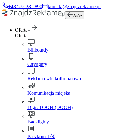
+48 572 281 890
kontakt@znajdzreklame.pl
Wróc
Oferta
Oferta
Billboardy
Citylighty
Reklama wielkoformatowa
Komunikacja miejska
Digital OOH (DOOH)
Backlighty
Paczkomat Ⓡ