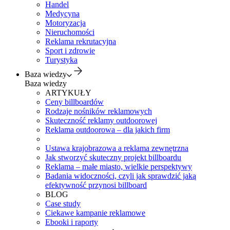
Handel
Medycyna
Motoryzacja
Nieruchomości
Reklama rekrutacyjna
Sport i zdrowie
Turystyka
Baza wiedzy
Baza wiedzy
ARTYKUŁY
Ceny billboardów
Rodzaje nośników reklamowych
Skuteczność reklamy outdoorowej
Reklama outdoorowa – dla jakich firm
Ustawa krajobrazowa a reklama zewnętrzna
Jak stworzyć skuteczny projekt billboardu
Reklama – małe miasto, wielkie perspektywy
Badania widoczności, czyli jak sprawdzić jaką
efektywność przynosi billboard
BLOG
Case study
Ciekawe kampanie reklamowe
Ebooki i raporty