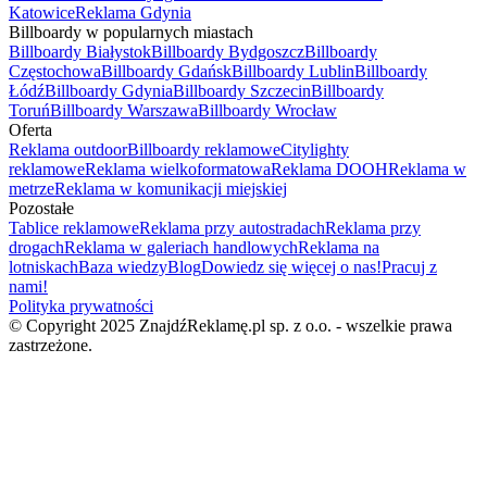
Katowice
Reklama Gdynia
Billboardy w popularnych miastach
Billboardy Białystok
Billboardy Bydgoszcz
Billboardy
Częstochowa
Billboardy Gdańsk
Billboardy Lublin
Billboardy
Łódź
Billboardy Gdynia
Billboardy Szczecin
Billboardy
Toruń
Billboardy Warszawa
Billboardy Wrocław
Oferta
Reklama outdoor
Billboardy reklamowe
Citylighty
reklamowe
Reklama wielkoformatowa
Reklama DOOH
Reklama w
metrze
Reklama w komunikacji miejskiej
Pozostałe
Tablice reklamowe
Reklama przy autostradach
Reklama przy
drogach
Reklama w galeriach handlowych
Reklama na
lotniskach
Baza wiedzy
Blog
Dowiedz się więcej o nas!
Pracuj z
nami!
Polityka prywatności
© Copyright 2025 ZnajdźReklamę.pl sp. z o.o. - wszelkie prawa
zastrzeżone.