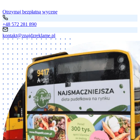
Otrzymaj bezpłatną wycenę
+48 572 281 890
kontakt@znajdzreklame.pl