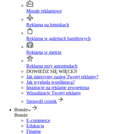
Murale reklamowe
Reklama na lotniskach
Reklama w galeriach handlowych
Reklama w metrze
Reklama przy autostradach
DOWIEDZ SIĘ WIĘCEJ!
Jak mierzymy zasięg Twojej reklamy?
Jak wygląda współpraca?
Inspiracje na reklamę zewnętrzną
Wizualizacje Twojej reklamy
Sprawdź cennik
Branże
Branże
E-commerce
Edukacja
Finanse