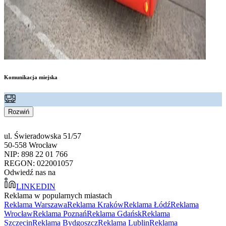
Komunikacja miejska
Rozwiń
ul. Świeradowska 51/57
50-558 Wrocław
NIP: 898 22 01 766
REGON: 022001057
Odwiedź nas na
LINKEDIN
Reklama w popularnych miastach
Reklama Warszawa
Reklama Kraków
Reklama Łódź
Reklama
Wrocław
Reklama Poznań
Reklama Gdańsk
Reklama
Szczecin
Reklama Bydgoszcz
Reklama Lublin
Reklama