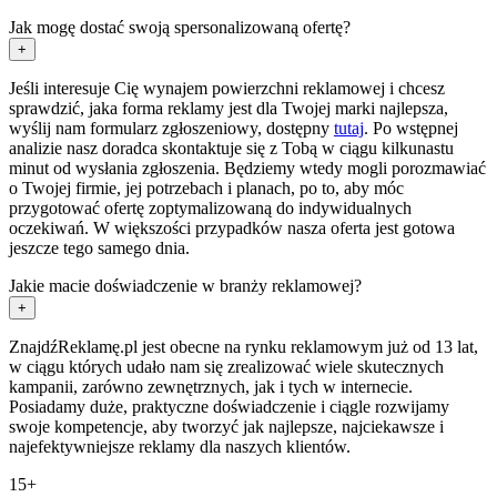
Jak mogę dostać swoją spersonalizowaną ofertę?
+
Jeśli interesuje Cię wynajem powierzchni reklamowej i chcesz
sprawdzić, jaka forma reklamy jest dla Twojej marki najlepsza,
wyślij nam formularz zgłoszeniowy, dostępny
tutaj
. Po wstępnej
analizie nasz doradca skontaktuje się z Tobą w ciągu kilkunastu
minut od wysłania zgłoszenia. Będziemy wtedy mogli porozmawiać
o Twojej firmie, jej potrzebach i planach, po to, aby móc
przygotować ofertę zoptymalizowaną do indywidualnych
oczekiwań. W większości przypadków nasza oferta jest gotowa
jeszcze tego samego dnia.
Jakie macie doświadczenie w branży reklamowej?
+
ZnajdźReklamę.pl jest obecne na rynku reklamowym już od 13 lat,
w ciągu których udało nam się zrealizować wiele skutecznych
kampanii, zarówno zewnętrznych, jak i tych w internecie.
Posiadamy duże, praktyczne doświadczenie i ciągle rozwijamy
swoje kompetencje, aby tworzyć jak najlepsze, najciekawsze i
najefektywniejsze reklamy dla naszych klientów.
15+