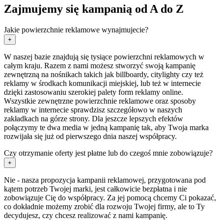
Zajmujemy się kampanią od A do Z
Jakie powierzchnie reklamowe wynajmujecie?
+
W naszej bazie znajdują się tysiące powierzchni reklamowych w
całym kraju. Razem z nami możesz stworzyć swoją kampanię
zewnętrzną na nośnikach takich jak billboardy, citylighty czy też
reklamy w środkach komunikacji miejskiej, lub też w internecie
dzięki zastosowaniu szerokiej palety form reklamy online.
Wszystkie zewnętrzne powierzchnie reklamowe oraz sposoby
reklamy w internecie sprawdzisz szczegółowo w naszych
zakładkach na górze strony. Dla jeszcze lepszych efektów
połączymy te dwa media w jedną kampanię tak, aby Twoja marka
rozwijała się już od pierwszego dnia naszej współpracy.
Czy otrzymanie oferty jest płatne lub do czegoś mnie zobowiązuje?
+
Nie - nasza propozycja kampanii reklamowej, przygotowana pod
kątem potrzeb Twojej marki, jest całkowicie bezpłatna i nie
zobowiązuje Cię do współpracy. Za jej pomocą chcemy Ci pokazać,
co dokładnie możemy zrobić dla rozwoju Twojej firmy, ale to Ty
decydujesz, czy chcesz realizować z nami kampanię.