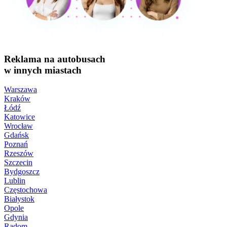
Reklama na autobusach
w innych miastach
Warszawa
Kraków
Łódź
Katowice
Wrocław
Gdańsk
Poznań
Rzeszów
Szczecin
Bydgoszcz
Lublin
Częstochowa
Białystok
Opole
Gdynia
Radom