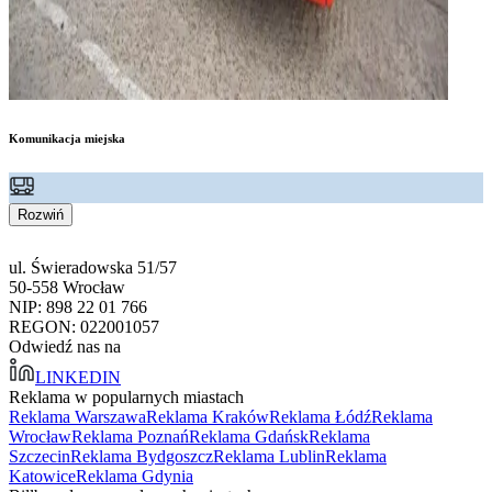
Komunikacja miejska
Rozwiń
ul. Świeradowska 51/57
50-558 Wrocław
NIP: 898 22 01 766
REGON: 022001057
Odwiedź nas na
LINKEDIN
Reklama w popularnych miastach
Reklama Warszawa
Reklama Kraków
Reklama Łódź
Reklama
Wrocław
Reklama Poznań
Reklama Gdańsk
Reklama
Szczecin
Reklama Bydgoszcz
Reklama Lublin
Reklama
Katowice
Reklama Gdynia