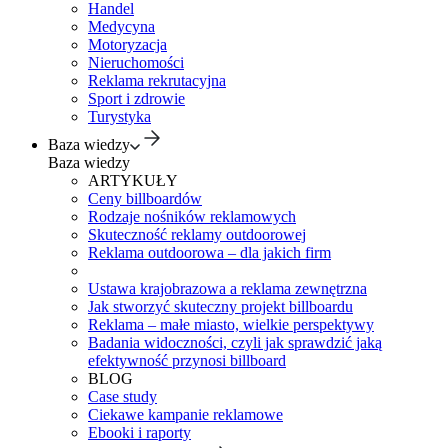
Handel
Medycyna
Motoryzacja
Nieruchomości
Reklama rekrutacyjna
Sport i zdrowie
Turystyka
Baza wiedzy
Baza wiedzy
ARTYKUŁY
Ceny billboardów
Rodzaje nośników reklamowych
Skuteczność reklamy outdoorowej
Reklama outdoorowa – dla jakich firm
Ustawa krajobrazowa a reklama zewnętrzna
Jak stworzyć skuteczny projekt billboardu
Reklama – małe miasto, wielkie perspektywy
Badania widoczności, czyli jak sprawdzić jaką
efektywność przynosi billboard
BLOG
Case study
Ciekawe kampanie reklamowe
Ebooki i raporty