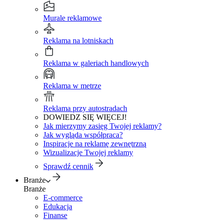
Murale reklamowe
Reklama na lotniskach
Reklama w galeriach handlowych
Reklama w metrze
Reklama przy autostradach
DOWIEDZ SIĘ WIĘCEJ!
Jak mierzymy zasięg Twojej reklamy?
Jak wygląda współpraca?
Inspiracje na reklamę zewnętrzną
Wizualizacje Twojej reklamy
Sprawdź cennik
Branże
Branże
E-commerce
Edukacja
Finanse