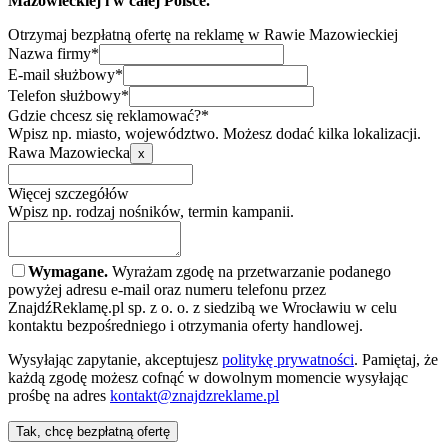
Mazowieckiej i w całej Polsce.
Otrzymaj bezpłatną ofertę na reklamę w Rawie Mazowieckiej
Nazwa firmy*
E-mail służbowy*
Telefon służbowy*
Gdzie chcesz się reklamować?*
Wpisz np. miasto, województwo. Możesz dodać kilka lokalizacji.
Rawa Mazowiecka
x
Więcej szczegółów
Wpisz np. rodzaj nośników, termin kampanii.
Wymagane.
Wyrażam zgodę na przetwarzanie podanego
powyżej adresu e-mail oraz numeru telefonu przez
ZnajdźReklamę.pl sp. z o. o. z siedzibą we Wrocławiu w celu
kontaktu bezpośredniego i otrzymania oferty handlowej.
Wysyłając zapytanie, akceptujesz
politykę prywatności
. Pamiętaj, że
każdą zgodę możesz cofnąć w dowolnym momencie wysyłając
prośbę na adres
kontakt@znajdzreklame.pl
Tak, chcę bezpłatną ofertę