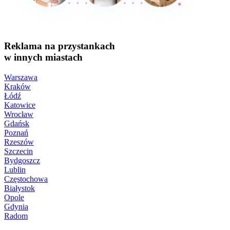
Reklama na przystankach
w innych miastach
Warszawa
Kraków
Łódź
Katowice
Wrocław
Gdańsk
Poznań
Rzeszów
Szczecin
Bydgoszcz
Lublin
Częstochowa
Białystok
Opole
Gdynia
Radom