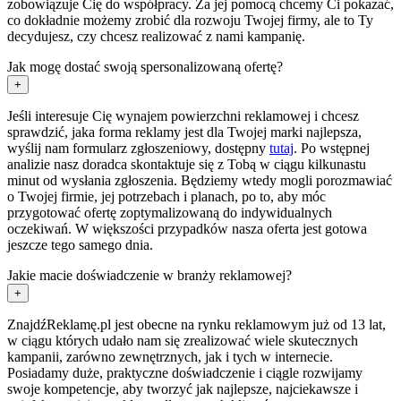
zobowiązuje Cię do współpracy. Za jej pomocą chcemy Ci pokazać,
co dokładnie możemy zrobić dla rozwoju Twojej firmy, ale to Ty
decydujesz, czy chcesz realizować z nami kampanię.
Jak mogę dostać swoją spersonalizowaną ofertę?
+
Jeśli interesuje Cię wynajem powierzchni reklamowej i chcesz
sprawdzić, jaka forma reklamy jest dla Twojej marki najlepsza,
wyślij nam formularz zgłoszeniowy, dostępny
tutaj
. Po wstępnej
analizie nasz doradca skontaktuje się z Tobą w ciągu kilkunastu
minut od wysłania zgłoszenia. Będziemy wtedy mogli porozmawiać
o Twojej firmie, jej potrzebach i planach, po to, aby móc
przygotować ofertę zoptymalizowaną do indywidualnych
oczekiwań. W większości przypadków nasza oferta jest gotowa
jeszcze tego samego dnia.
Jakie macie doświadczenie w branży reklamowej?
+
ZnajdźReklamę.pl jest obecne na rynku reklamowym już od 13 lat,
w ciągu których udało nam się zrealizować wiele skutecznych
kampanii, zarówno zewnętrznych, jak i tych w internecie.
Posiadamy duże, praktyczne doświadczenie i ciągle rozwijamy
swoje kompetencje, aby tworzyć jak najlepsze, najciekawsze i