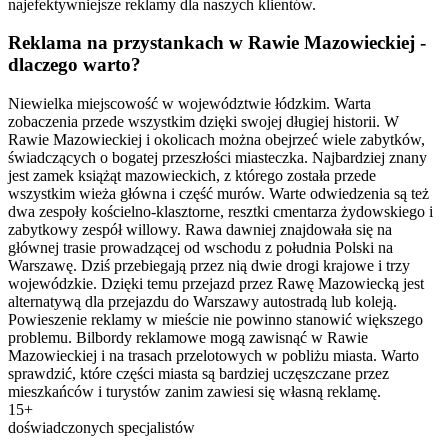
najefektywniejsze reklamy dla naszych klientów.
Reklama na przystankach w Rawie Mazowieckiej -
dlaczego warto?
Niewielka miejscowość w województwie łódzkim. Warta
zobaczenia przede wszystkim dzięki swojej długiej historii. W
Rawie Mazowieckiej i okolicach można obejrzeć wiele zabytków,
świadczących o bogatej przeszłości miasteczka. Najbardziej znany
jest zamek książąt mazowieckich, z którego została przede
wszystkim wieża główna i część murów. Warte odwiedzenia są też
dwa zespoły kościelno-klasztorne, resztki cmentarza żydowskiego i
zabytkowy zespół willowy. Rawa dawniej znajdowała się na
głównej trasie prowadzącej od wschodu z południa Polski na
Warszawę. Dziś przebiegają przez nią dwie drogi krajowe i trzy
wojewódzkie. Dzięki temu przejazd przez Rawę Mazowiecką jest
alternatywą dla przejazdu do Warszawy autostradą lub koleją.
Powieszenie reklamy w mieście nie powinno stanowić większego
problemu. Bilbordy reklamowe mogą zawisnąć w Rawie
Mazowieckiej i na trasach przelotowych w pobliżu miasta. Warto
sprawdzić, które części miasta są bardziej uczęszczane przez
mieszkańców i turystów zanim zawiesi się własną reklamę.
15+
doświadczonych specjalistów