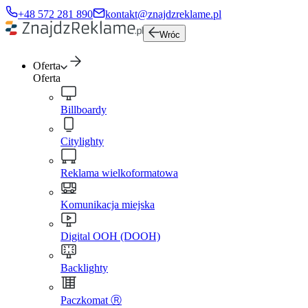
+48 572 281 890
kontakt@znajdzreklame.pl
Wróc
Oferta
Oferta
Billboardy
Citylighty
Reklama wielkoformatowa
Komunikacja miejska
Digital OOH (DOOH)
Backlighty
Paczkomat Ⓡ