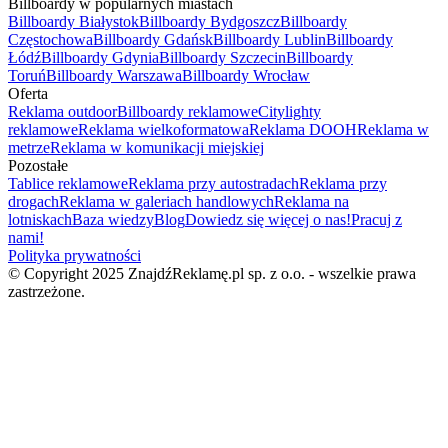
Billboardy w popularnych miastach
Billboardy Białystok
Billboardy Bydgoszcz
Billboardy
Częstochowa
Billboardy Gdańsk
Billboardy Lublin
Billboardy
Łódź
Billboardy Gdynia
Billboardy Szczecin
Billboardy
Toruń
Billboardy Warszawa
Billboardy Wrocław
Oferta
Reklama outdoor
Billboardy reklamowe
Citylighty
reklamowe
Reklama wielkoformatowa
Reklama DOOH
Reklama w
metrze
Reklama w komunikacji miejskiej
Pozostałe
Tablice reklamowe
Reklama przy autostradach
Reklama przy
drogach
Reklama w galeriach handlowych
Reklama na
lotniskach
Baza wiedzy
Blog
Dowiedz się więcej o nas!
Pracuj z
nami!
Polityka prywatności
© Copyright 2025 ZnajdźReklamę.pl sp. z o.o. - wszelkie prawa
zastrzeżone.