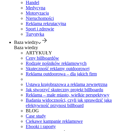
Handel
Medycyna
Motoryzacja
Nieruchomości
Reklama rekrutacyjna
Sport i zdrowie
Turystyka
Baza wiedzy
Baza wiedzy
ARTYKUŁY
Ceny billboardów
Rodzaje nośników reklamowych
Skuteczność reklamy outdoorowej
Reklama outdoorowa – dla jakich firm
Ustawa krajobrazowa a reklama zewnętrzna
Jak stworzyć skuteczny projekt billboardu
Reklama – małe miasto, wielkie perspektywy
Badania widoczności, czyli jak sprawdzić jaką
efektywność przynosi billboard
BLOG
Case study
Ciekawe kampanie reklamowe
Ebooki i raporty