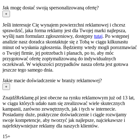
Jak mogę dostać swoją spersonalizowaną ofertę?
+
Jeśli interesuje Cię wynajem powierzchni reklamowej i chcesz
sprawdzić, jaka forma reklamy jest dla Twojej marki najlepsza,
wyślij nam formularz zgłoszeniowy, dostępny
tutaj
. Po wstępnej
analizie nasz doradca skontaktuje się z Tobą w ciągu kilkunastu
minut od wysłania zgłoszenia. Będziemy wtedy mogli porozmawiać
o Twojej firmie, jej potrzebach i planach, po to, aby móc
przygotować ofertę zoptymalizowaną do indywidualnych
oczekiwań. W większości przypadków nasza oferta jest gotowa
jeszcze tego samego dnia.
Jakie macie doświadczenie w branży reklamowej?
+
ZnajdźReklamę.pl jest obecne na rynku reklamowym już od 13 lat,
w ciągu których udało nam się zrealizować wiele skutecznych
kampanii, zarówno zewnętrznych, jak i tych w internecie.
Posiadamy duże, praktyczne doświadczenie i ciągle rozwijamy
swoje kompetencje, aby tworzyć jak najlepsze, najciekawsze i
najefektywniejsze reklamy dla naszych klientów.
15+