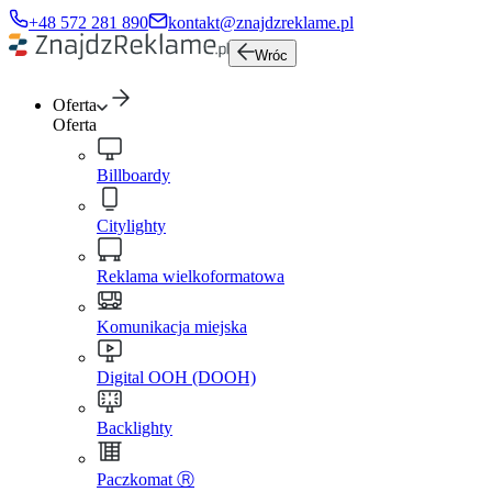
+48 572 281 890
kontakt@znajdzreklame.pl
Wróc
Oferta
Oferta
Billboardy
Citylighty
Reklama wielkoformatowa
Komunikacja miejska
Digital OOH (DOOH)
Backlighty
Paczkomat Ⓡ