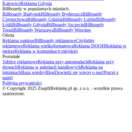
Katowice
Reklama Gdynia
Billboardy w popularnych miastach
Billboardy Białystok
Billboardy Bydgoszcz
Billboardy
Częstochowa
Billboardy Gdańsk
Billboardy Lublin
Billboardy
Łódź
Billboardy Gdynia
Billboardy Szczecin
Billboardy
Toruń
Billboardy Warszawa
Billboardy Wrocław
Oferta
Reklama outdoor
Billboardy reklamowe
Citylighty
reklamowe
Reklama wielkoformatowa
Reklama DOOH
Reklama w
metrze
Reklama w komunikacji miejskiej
Pozostałe
Tablice reklamowe
Reklama przy autostradach
Reklama przy
drogach
Reklama w galeriach handlowych
Reklama na
lotniskach
Baza wiedzy
Blog
Dowiedz się więcej o nas!
Pracuj z
nami!
Polityka prywatności
© Copyright 2025 ZnajdźReklamę.pl sp. z o.o. - wszelkie prawa
zastrzeżone.