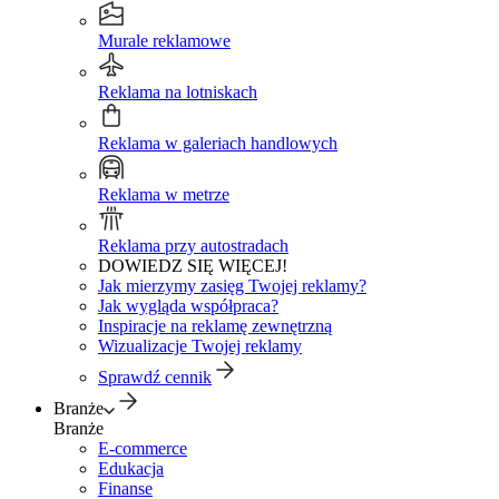
Murale reklamowe
Reklama na lotniskach
Reklama w galeriach handlowych
Reklama w metrze
Reklama przy autostradach
DOWIEDZ SIĘ WIĘCEJ!
Jak mierzymy zasięg Twojej reklamy?
Jak wygląda współpraca?
Inspiracje na reklamę zewnętrzną
Wizualizacje Twojej reklamy
Sprawdź cennik
Branże
Branże
E-commerce
Edukacja
Finanse