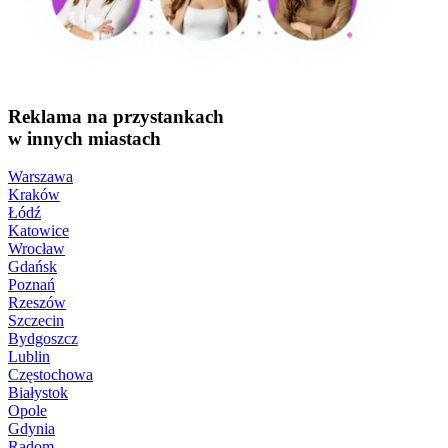
Reklama na przystankach
w innych miastach
Warszawa
Kraków
Łódź
Katowice
Wrocław
Gdańsk
Poznań
Rzeszów
Szczecin
Bydgoszcz
Lublin
Częstochowa
Białystok
Opole
Gdynia
Radom