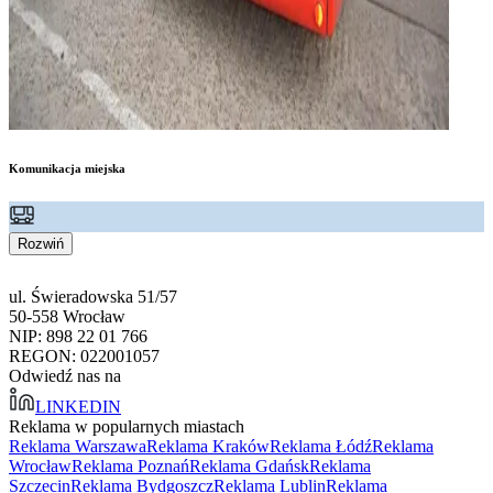
Komunikacja miejska
Rozwiń
ul. Świeradowska 51/57
50-558 Wrocław
NIP: 898 22 01 766
REGON: 022001057
Odwiedź nas na
LINKEDIN
Reklama w popularnych miastach
Reklama Warszawa
Reklama Kraków
Reklama Łódź
Reklama
Wrocław
Reklama Poznań
Reklama Gdańsk
Reklama
Szczecin
Reklama Bydgoszcz
Reklama Lublin
Reklama