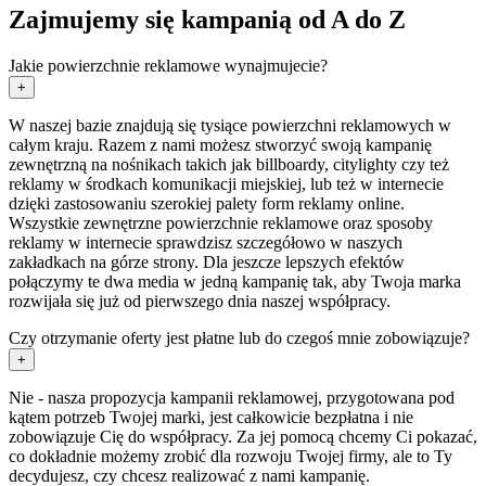
Zajmujemy się kampanią od A do Z
Jakie powierzchnie reklamowe wynajmujecie?
+
W naszej bazie znajdują się tysiące powierzchni reklamowych w
całym kraju. Razem z nami możesz stworzyć swoją kampanię
zewnętrzną na nośnikach takich jak billboardy, citylighty czy też
reklamy w środkach komunikacji miejskiej, lub też w internecie
dzięki zastosowaniu szerokiej palety form reklamy online.
Wszystkie zewnętrzne powierzchnie reklamowe oraz sposoby
reklamy w internecie sprawdzisz szczegółowo w naszych
zakładkach na górze strony. Dla jeszcze lepszych efektów
połączymy te dwa media w jedną kampanię tak, aby Twoja marka
rozwijała się już od pierwszego dnia naszej współpracy.
Czy otrzymanie oferty jest płatne lub do czegoś mnie zobowiązuje?
+
Nie - nasza propozycja kampanii reklamowej, przygotowana pod
kątem potrzeb Twojej marki, jest całkowicie bezpłatna i nie
zobowiązuje Cię do współpracy. Za jej pomocą chcemy Ci pokazać,
co dokładnie możemy zrobić dla rozwoju Twojej firmy, ale to Ty
decydujesz, czy chcesz realizować z nami kampanię.