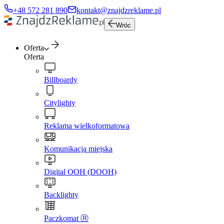
+48 572 281 890
kontakt@znajdzreklame.pl
Wróc
Oferta
Oferta
Billboardy
Citylighty
Reklama wielkoformatowa
Komunikacja miejska
Digital OOH (DOOH)
Backlighty
Paczkomat Ⓡ