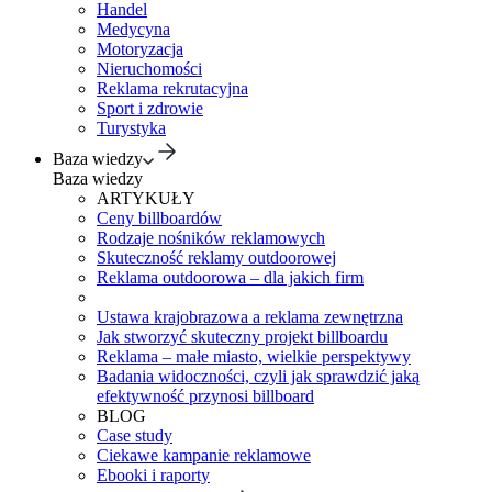
Handel
Medycyna
Motoryzacja
Nieruchomości
Reklama rekrutacyjna
Sport i zdrowie
Turystyka
Baza wiedzy
Baza wiedzy
ARTYKUŁY
Ceny billboardów
Rodzaje nośników reklamowych
Skuteczność reklamy outdoorowej
Reklama outdoorowa – dla jakich firm
Ustawa krajobrazowa a reklama zewnętrzna
Jak stworzyć skuteczny projekt billboardu
Reklama – małe miasto, wielkie perspektywy
Badania widoczności, czyli jak sprawdzić jaką
efektywność przynosi billboard
BLOG
Case study
Ciekawe kampanie reklamowe
Ebooki i raporty