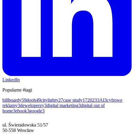
LinkedIn
Popularne #tagi
billboardy
59
dooh
49
citylighty
27
case study
17
2023
3
AI
3
cyfrowe
reklamy
3
deweloperzy
3
digital marketing
3
digital out of
home
3
ebook
3
google
3
ul. Świeradowska 51/57
50-558 Wrocław