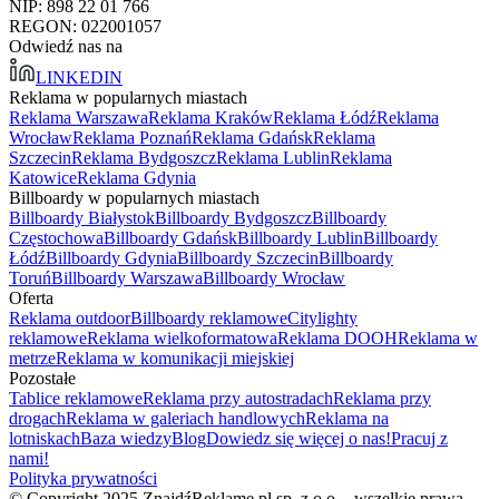
NIP: 898 22 01 766
REGON: 022001057
Odwiedź nas na
LINKEDIN
Reklama w popularnych miastach
Reklama Warszawa
Reklama Kraków
Reklama Łódź
Reklama
Wrocław
Reklama Poznań
Reklama Gdańsk
Reklama
Szczecin
Reklama Bydgoszcz
Reklama Lublin
Reklama
Katowice
Reklama Gdynia
Billboardy w popularnych miastach
Billboardy Białystok
Billboardy Bydgoszcz
Billboardy
Częstochowa
Billboardy Gdańsk
Billboardy Lublin
Billboardy
Łódź
Billboardy Gdynia
Billboardy Szczecin
Billboardy
Toruń
Billboardy Warszawa
Billboardy Wrocław
Oferta
Reklama outdoor
Billboardy reklamowe
Citylighty
reklamowe
Reklama wielkoformatowa
Reklama DOOH
Reklama w
metrze
Reklama w komunikacji miejskiej
Pozostałe
Tablice reklamowe
Reklama przy autostradach
Reklama przy
drogach
Reklama w galeriach handlowych
Reklama na
lotniskach
Baza wiedzy
Blog
Dowiedz się więcej o nas!
Pracuj z
nami!
Polityka prywatności
© Copyright 2025 ZnajdźReklamę.pl sp. z o.o. - wszelkie prawa