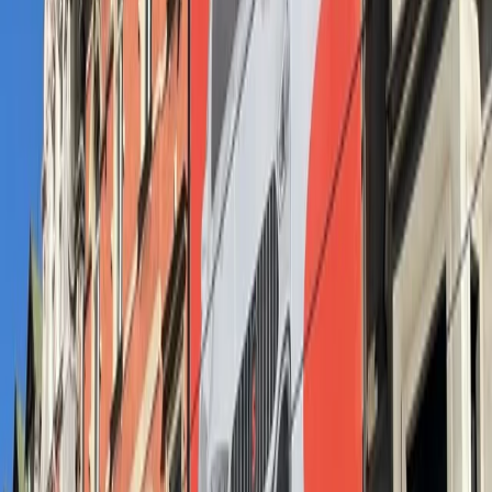
formie są widoczne z wielu stron, a przy tym mocno osadzone w
miejskim rytmie życia.
Zwierzaki potrzebują wsparcia
W kwietniu mieliśmy też przyjemność wspierać kampanię społeczną
Fundacji Przyjaciele Braci Mniejszych. Ich apel „Nie kupuj –
adoptuj!” pojawił się zarówno na
citylightach
na przystankach, jak i
na tyłach warszawskich
autobus
ów. Dzięki charakterystycznej,
przyjaznej kreacji i dużemu KRS-owi, przekaz był widoczny z
daleka i nie sposób było go przeoczyć. Ciepły wizerunek psa,
kolorystyka i serce narysowane kredką – wszystko to budziło
pozytywne emocje i przypominało, jak łatwo możemy pomóc –
przekazując 1,5% podatku. To kolejny przykład na to, jak
outdoor
może nie tylko reklamować, ale i realnie wspierać ważne cele
społeczne.
Kampania Żabka skrojona lokalnie
Za nami kolejna kampania realizowana dla Żabki. Tym razem
skupiliśmy się na działaniach lokalnych –
billboardy
pojawiły się na
ulicach Konina. Dobrze dobrane lokalizacje i komunikat
dopasowany do mieszkańców to klucz do skuteczności, nawet przy