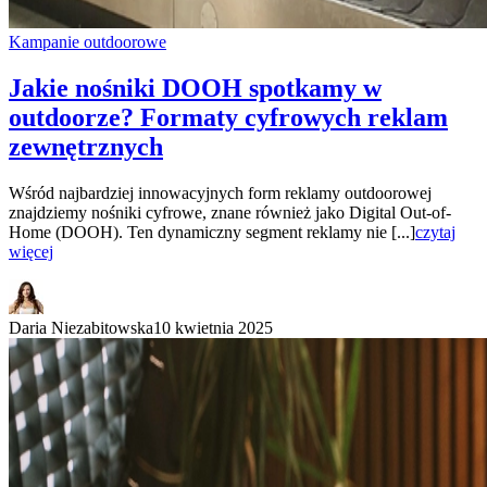
Kampanie outdoorowe
Jakie nośniki DOOH spotkamy w
outdoorze? Formaty cyfrowych reklam
zewnętrznych
Wśród najbardziej innowacyjnych form reklamy outdoorowej
znajdziemy nośniki cyfrowe, znane również jako Digital Out-of-
Home (DOOH). Ten dynamiczny segment reklamy nie [...]
czytaj
więcej
Daria Niezabitowska
10 kwietnia 2025