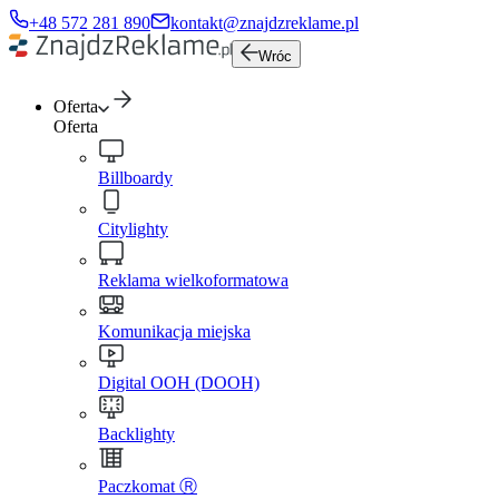
+48 572 281 890
kontakt@znajdzreklame.pl
Wróc
Oferta
Oferta
Billboardy
Citylighty
Reklama wielkoformatowa
Komunikacja miejska
Digital OOH (DOOH)
Backlighty
Paczkomat Ⓡ