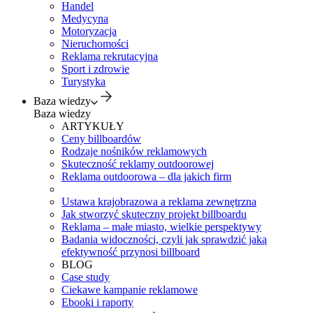
Handel
Medycyna
Motoryzacja
Nieruchomości
Reklama rekrutacyjna
Sport i zdrowie
Turystyka
Baza wiedzy
Baza wiedzy
ARTYKUŁY
Ceny billboardów
Rodzaje nośników reklamowych
Skuteczność reklamy outdoorowej
Reklama outdoorowa – dla jakich firm
Ustawa krajobrazowa a reklama zewnętrzna
Jak stworzyć skuteczny projekt billboardu
Reklama – małe miasto, wielkie perspektywy
Badania widoczności, czyli jak sprawdzić jaką
efektywność przynosi billboard
BLOG
Case study
Ciekawe kampanie reklamowe
Ebooki i raporty