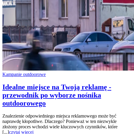
Kampanie outdoorowe
Idealne miejsce na Twoją reklamę -
przewodnik po wyborze nośnika
outdoorowego
Znalezienie odpowiedniego miejsca reklamowego może być
naprawdę kłopotliwe. Dlaczego? Ponieważ w ten niezwykle
złożony proces wchodzi wiele kluczowych czynników, które
[...]
czytaj więcej