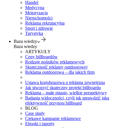
Handel
Medycyna
Motoryzacja
Nieruchomości
Reklama rekrutacyjna
Sport i zdrowie
Turystyka
Baza wiedzy
Baza wiedzy
ARTYKUŁY
Ceny billboardów
Rodzaje nośników reklamowych
Skuteczność reklamy outdoorowej
Reklama outdoorowa – dla jakich firm
Ustawa krajobrazowa a reklama zewnętrzna
Jak stworzyć skuteczny projekt billboardu
Reklama – małe miasto, wielkie perspektywy
Badania widoczności, czyli jak sprawdzić jaką
efektywność przynosi billboard
BLOG
Case study
Ciekawe kampanie reklamowe
Ebooki i raporty