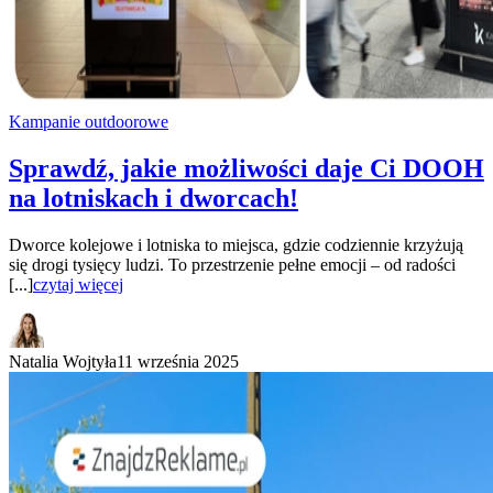
Kampanie outdoorowe
Sprawdź, jakie możliwości daje Ci DOOH
na lotniskach i dworcach!
Dworce kolejowe i lotniska to miejsca, gdzie codziennie krzyżują
się drogi tysięcy ludzi. To przestrzenie pełne emocji – od radości
[...]
czytaj więcej
Natalia Wojtyła
11 września 2025