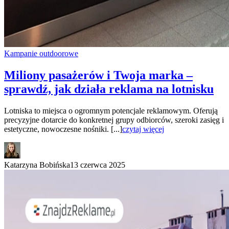
Kampanie outdoorowe
Miliony pasażerów i Twoja marka –
sprawdź, jak działa reklama na lotnisku
Lotniska to miejsca o ogromnym potencjale reklamowym. Oferują
precyzyjne dotarcie do konkretnej grupy odbiorców, szeroki zasięg i
estetyczne, nowoczesne nośniki. [...]
czytaj więcej
Katarzyna Bobińska
13 czerwca 2025