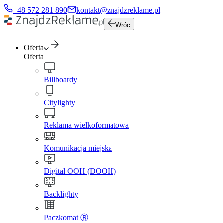
+48 572 281 890
kontakt@znajdzreklame.pl
Wróc
Oferta
Oferta
Billboardy
Citylighty
Reklama wielkoformatowa
Komunikacja miejska
Digital OOH (DOOH)
Backlighty
Paczkomat Ⓡ