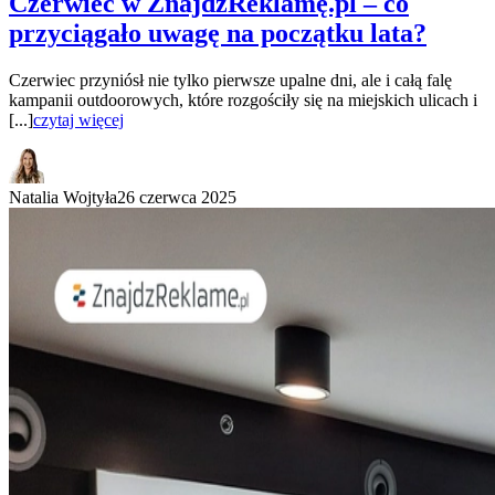
Czerwiec w ZnajdźReklamę.pl – co
przyciągało uwagę na początku lata?
Czerwiec przyniósł nie tylko pierwsze upalne dni, ale i całą falę
kampanii outdoorowych, które rozgościły się na miejskich ulicach i
[...]
czytaj więcej
Natalia Wojtyła
26 czerwca 2025