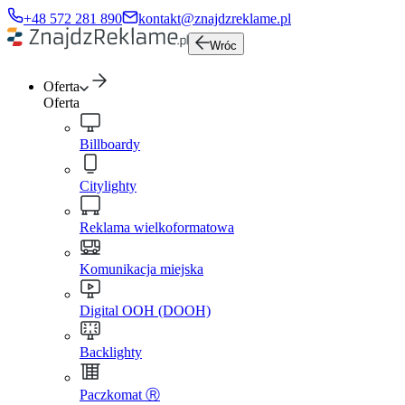
+48 572 281 890
kontakt@znajdzreklame.pl
Wróc
Oferta
Oferta
Billboardy
Citylighty
Reklama wielkoformatowa
Komunikacja miejska
Digital OOH (DOOH)
Backlighty
Paczkomat Ⓡ