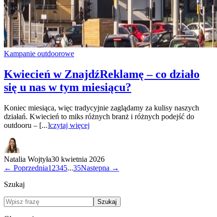
Kampanie outdoorowe
Kwiecień w ZnajdźReklamę – co działo
się u nas w tym miesiącu?
Koniec miesiąca, więc tradycyjnie zaglądamy za kulisy naszych
działań. Kwiecień to miks różnych branż i różnych podejść do
outdooru – [...]
czytaj więcej
Natalia Wojtyła
30 kwietnia 2026
← Poprzednia
1
2
3
4
5
...
35
Następna →
Szukaj
Szukaj