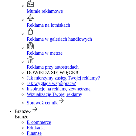
Murale reklamowe
Reklama na lotniskach
Reklama w galeriach handlowych
Reklama w metrze
Reklama przy autostradach
DOWIEDZ SIĘ WIĘCEJ!
Jak mierzymy zasięg Twojej reklamy?
Jak wygląda współpraca?
Inspiracje na reklamę zewnętrzną
Wizualizacje Twojej reklamy
Sprawdź cennik
Branże
Branże
E-commerce
Edukacja
Finanse