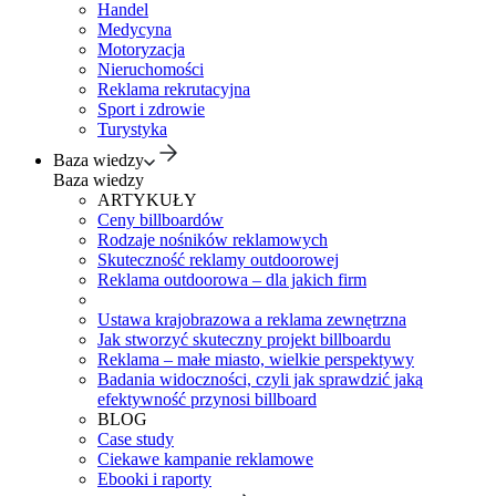
Handel
Medycyna
Motoryzacja
Nieruchomości
Reklama rekrutacyjna
Sport i zdrowie
Turystyka
Baza wiedzy
Baza wiedzy
ARTYKUŁY
Ceny billboardów
Rodzaje nośników reklamowych
Skuteczność reklamy outdoorowej
Reklama outdoorowa – dla jakich firm
Ustawa krajobrazowa a reklama zewnętrzna
Jak stworzyć skuteczny projekt billboardu
Reklama – małe miasto, wielkie perspektywy
Badania widoczności, czyli jak sprawdzić jaką
efektywność przynosi billboard
BLOG
Case study
Ciekawe kampanie reklamowe
Ebooki i raporty