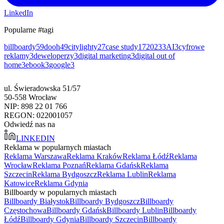
LinkedIn
Popularne #tagi
billboardy
59
dooh
49
citylighty
27
case study
17
2023
3
AI
3
cyfrowe
reklamy
3
deweloperzy
3
digital marketing
3
digital out of
home
3
ebook
3
google
3
ul. Świeradowska 51/57
50-558 Wrocław
NIP: 898 22 01 766
REGON: 022001057
Odwiedź nas na
LINKEDIN
Reklama w popularnych miastach
Reklama Warszawa
Reklama Kraków
Reklama Łódź
Reklama
Wrocław
Reklama Poznań
Reklama Gdańsk
Reklama
Szczecin
Reklama Bydgoszcz
Reklama Lublin
Reklama
Katowice
Reklama Gdynia
Billboardy w popularnych miastach
Billboardy Białystok
Billboardy Bydgoszcz
Billboardy
Częstochowa
Billboardy Gdańsk
Billboardy Lublin
Billboardy
Łódź
Billboardy Gdynia
Billboardy Szczecin
Billboardy