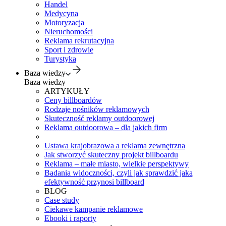
Handel
Medycyna
Motoryzacja
Nieruchomości
Reklama rekrutacyjna
Sport i zdrowie
Turystyka
Baza wiedzy
Baza wiedzy
ARTYKUŁY
Ceny billboardów
Rodzaje nośników reklamowych
Skuteczność reklamy outdoorowej
Reklama outdoorowa – dla jakich firm
Ustawa krajobrazowa a reklama zewnętrzna
Jak stworzyć skuteczny projekt billboardu
Reklama – małe miasto, wielkie perspektywy
Badania widoczności, czyli jak sprawdzić jaką
efektywność przynosi billboard
BLOG
Case study
Ciekawe kampanie reklamowe
Ebooki i raporty