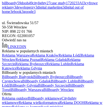
billboardy
59
dooh
49
citylighty
27
case study
17
2023
3
AI
3
cyfrowe
reklamy
3
deweloperzy
3
digital marketing
3
digital out of
home
3
ebook
3
google
3
ul. Świeradowska 51/57
50-558 Wrocław
NIP: 898 22 01 766
REGON: 022001057
Odwiedź nas na
LINKEDIN
Reklama w popularnych miastach
Reklama Warszawa
Reklama Kraków
Reklama Łódź
Reklama
Wrocław
Reklama Poznań
Reklama Gdańsk
Reklama
Szczecin
Reklama Bydgoszcz
Reklama Lublin
Reklama
Katowice
Reklama Gdynia
Billboardy w popularnych miastach
Billboardy Białystok
Billboardy Bydgoszcz
Billboardy
Częstochowa
Billboardy Gdańsk
Billboardy Lublin
Billboardy
Łódź
Billboardy Gdynia
Billboardy Szczecin
Billboardy
Toruń
Billboardy Warszawa
Billboardy Wrocław
Oferta
Reklama outdoor
Billboardy reklamowe
Citylighty
reklamowe
Reklama wielkoformatowa
Reklama DOOH
Reklama w
metrze
Reklama w komunikacji miejskiej