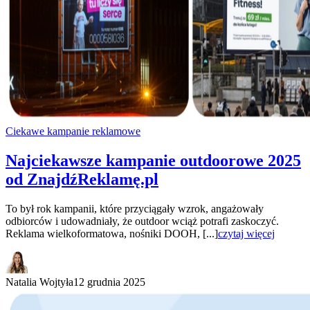
Ciekawe kampanie reklamowe
Najciekawsze kampanie outdoorowe 2025
od ZnajdźReklamę.pl
To był rok kampanii, które przyciągały wzrok, angażowały
odbiorców i udowadniały, że outdoor wciąż potrafi zaskoczyć.
Reklama wielkoformatowa, nośniki DOOH, [...]
czytaj więcej
Natalia Wojtyła
12 grudnia 2025