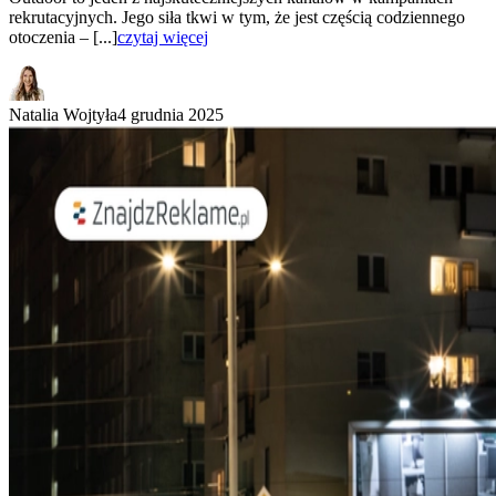
rekrutacyjnych. Jego siła tkwi w tym, że jest częścią codziennego
otoczenia – [...]
czytaj więcej
Natalia Wojtyła
4 grudnia 2025