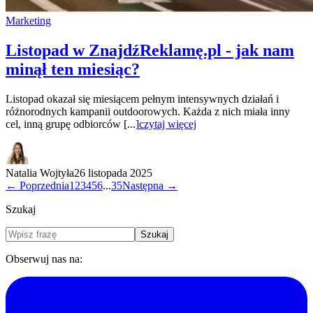
Marketing
Listopad w ZnajdźReklamę.pl - jak nam
minął ten miesiąc?
Listopad okazał się miesiącem pełnym intensywnych działań i
różnorodnych kampanii outdoorowych. Każda z nich miała inny
cel, inną grupę odbiorców [...]
czytaj więcej
Natalia Wojtyła
26 listopada 2025
← Poprzednia
1
2
3
4
5
6
...
35
Następna →
Szukaj
Szukaj
Obserwuj nas na: