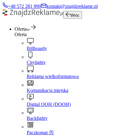
+48 572 281 890
kontakt@znajdzreklame.pl
Wróc
Oferta
Oferta
Billboardy
Citylighty
Reklama wielkoformatowa
Komunikacja miejska
Digital OOH (DOOH)
Backlighty
Paczkomat Ⓡ